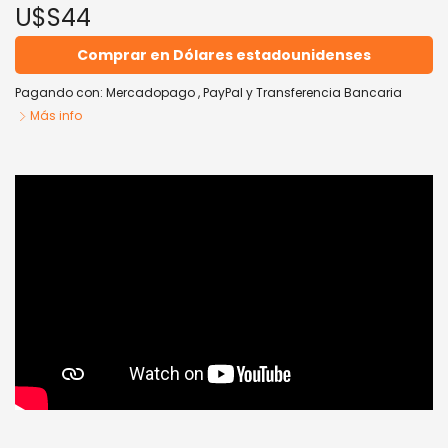
U$S44
Comprar en Dólares estadounidenses
Pagando con:
Mercadopago
,
PayPal
y
Transferencia Bancaria
Más info