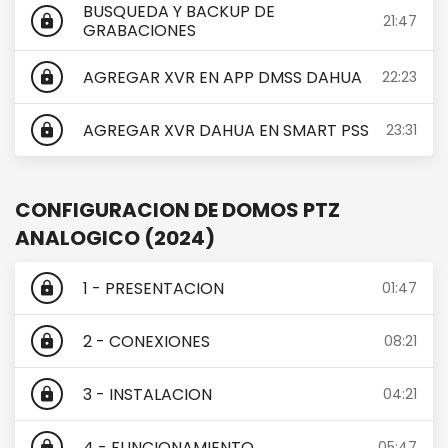
BUSQUEDA Y BACKUP DE
21:47
lock
GRABACIONES
AGREGAR XVR EN APP DMSS DAHUA
22:23
lock
AGREGAR XVR DAHUA EN SMART PSS
23:31
lock
CONFIGURACION DE DOMOS PTZ
ANALOGICO (2024)
1 - PRESENTACION
01:47
lock
2 - CONEXIONES
08:21
lock
3 - INSTALACION
04:21
lock
4 - FUNCIONAMIENTO
05:47
lock