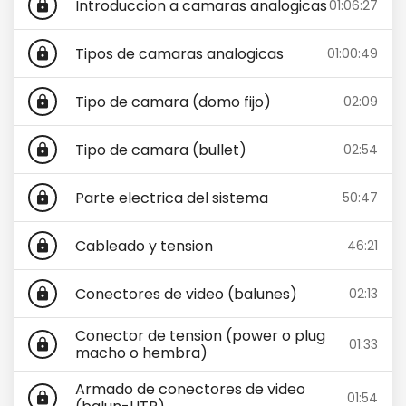
Introduccion a camaras analogicas
01:06:27
lock
Tipos de camaras analogicas
01:00:49
lock
Tipo de camara (domo fijo)
02:09
lock
Tipo de camara (bullet)
02:54
lock
Parte electrica del sistema
50:47
lock
Cableado y tension
46:21
lock
Conectores de video (balunes)
02:13
lock
Conector de tension (power o plug
01:33
lock
macho o hembra)
Armado de conectores de video
01:54
lock