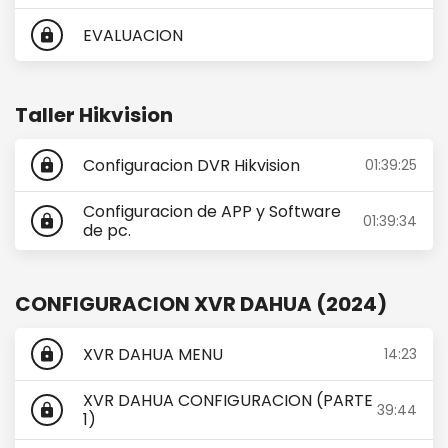
EVALUACION
lock
Taller Hikvision
Configuracion DVR Hikvision
01:39:25
lock
Configuracion de APP y Software
01:39:34
lock
de pc.
CONFIGURACION XVR DAHUA (2024)
XVR DAHUA MENU
14:23
lock
XVR DAHUA CONFIGURACION (PARTE
39:44
lock
1)