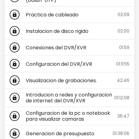
(balun-UTP)
Practica de cableado
02:09
lock
Instalacion de disco rigido
02:00
lock
Conexiones del DVR/XVR
01:59
lock
Configuracion del DVR/XVR
01:11:55
lock
Visualizacion de grabaciones.
42:46
lock
Introducion a redes y configuracion
01:12:08
lock
de internet del DVR/XVR
Configuracion de la pc o notebook
36:47
lock
para visualizar camaras
Generacion de presupuesto
01:38:06
lock