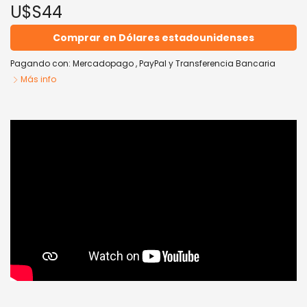
U$S44
Comprar en Dólares estadounidenses
Pagando con:
Mercadopago
,
PayPal
y
Transferencia Bancaria
Más info