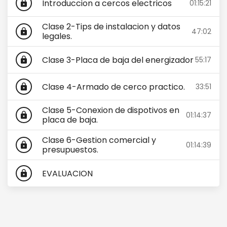
Introduccion a cercos electricos
01:15:21
lock
Clase 2-Tips de instalacion y datos
47:02
lock
legales.
Clase 3-Placa de baja del energizador
55:17
lock
Clase 4-Armado de cerco practico.
33:51
lock
Clase 5-Conexion de dispotivos en
01:14:37
lock
placa de baja.
Clase 6-Gestion comercial y
01:14:39
lock
presupuestos.
EVALUACION
lock