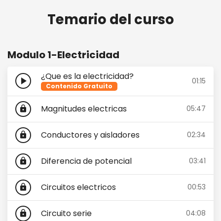
Temario del curso
Modulo 1-Electricidad
¿Que es la electricidad?
play_arrow
01:15
Contenido Gratuito
Magnitudes electricas
05:47
lock
Conductores y aisladores
02:34
lock
Diferencia de potencial
03:41
lock
Circuitos electricos
00:53
lock
Circuito serie
04:08
lock