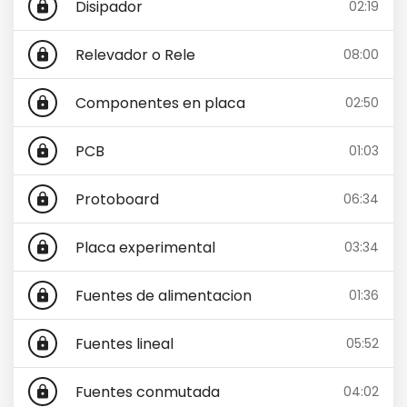
Disipador
02:19
lock
Relevador o Rele
08:00
lock
Componentes en placa
02:50
lock
PCB
01:03
lock
Protoboard
06:34
lock
Placa experimental
03:34
lock
Fuentes de alimentacion
01:36
lock
Fuentes lineal
05:52
lock
Fuentes conmutada
04:02
lock