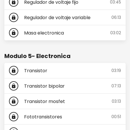
Regulador de voltaje fijo
03:45
lock
Regulador de voltaje variable
06:13
lock
Masa electronica
03:02
lock
Modulo 5- Electronica
Transistor
03:19
lock
Transistor bipolar
07:13
lock
Transistor mosfet
03:13
lock
Fototransistores
00:51
lock