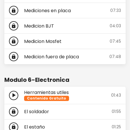
Mediciones en placa
07:33
lock
Medicion BJT
04:03
lock
Medicion Mosfet
07:45
lock
Medicion fuera de placa
07:48
lock
Modulo 6-Electronica
Herramientas utiles
play_arrow
01:43
Contenido Gratuito
El soldador
01:55
lock
El estaño
01:25
lock