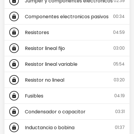
Jumper y componentes electronicos
02:39
lock
Componentes electronicos pasivos
00:34
lock
Resistores
04:59
lock
Resistor lineal fijo
03:00
lock
Resistor lineal variable
05:54
lock
Resistor no lineal
03:20
lock
Fusibles
04:19
lock
Condensador o capacitor
03:31
lock
Inductancia o bobina
01:37
lock