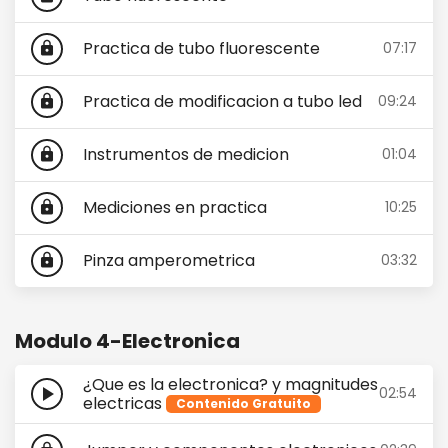
Practica de tubo fluorescente
07:17
lock
Practica de modificacion a tubo led
09:24
lock
Instrumentos de medicion
01:04
lock
Mediciones en practica
10:25
lock
Pinza amperometrica
03:32
lock
Modulo 4-Electronica
¿Que es la electronica? y magnitudes
play_arrow
02:54
electricas
Contenido Gratuito