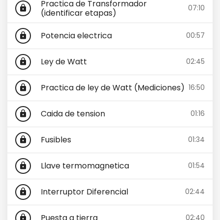
Practica de Transformador
07:10
lock
(identificar etapas)
Potencia electrica
00:57
lock
Ley de Watt
02:45
lock
Practica de ley de Watt (Mediciones)
16:50
lock
Caida de tension
01:16
lock
Fusibles
01:34
lock
Llave termomagnetica
01:54
lock
Interruptor Diferencial
02:44
lock
Puesta a tierra
02:40
lock