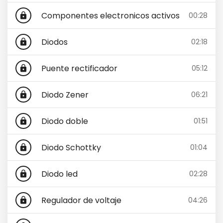
Componentes electronicos activos
00:28
lock
Diodos
02:18
lock
Puente rectificador
05:12
lock
Diodo Zener
06:21
lock
Diodo doble
01:51
lock
Diodo Schottky
01:04
lock
Diodo led
02:28
lock
Regulador de voltaje
04:26
lock