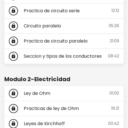
Practica de circuito serie
12:12
lock
Circuito paralelo
05:26
lock
Practica de circuito paralelo
21:09
lock
Seccion y tipos de los conductores
08:42
lock
Modulo 2-Electricidad
Ley de Ohm
01:00
lock
Practicas de ley de Ohm
19:21
lock
Leyes de Kirchhoff
00:42
lock