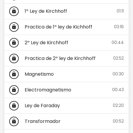
1º Ley de Kirchhoff
01:11
lock
Practica de 1º ley de Kichhoff
03:16
lock
2º Ley de Kirchhoff
00:44
lock
Practica de 2º ley de Kirchhoff
02:52
lock
Magnetismo
00:30
lock
Electromagnetismo
00:43
lock
Ley de Faraday
02:20
lock
Transformador
00:52
lock