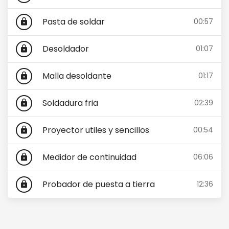
Pasta de soldar
00:57
lock
Desoldador
01:07
lock
Malla desoldante
01:17
lock
Soldadura fria
02:39
lock
Proyector utiles y sencillos
00:54
lock
Medidor de continuidad
06:06
lock
Probador de puesta a tierra
12:36
lock