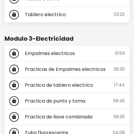
Tablero electrico
03:20
lock
Modulo 3-Electricidad
Empalmes electricos
01:59
lock
Practicas de Empalmes electricos
26:30
lock
Practica de tablero electrico
17:44
lock
Practica de punto y toma
09:45
lock
Practica de llave combinada
09:26
lock
Tubo fluorescente
04:08
lock